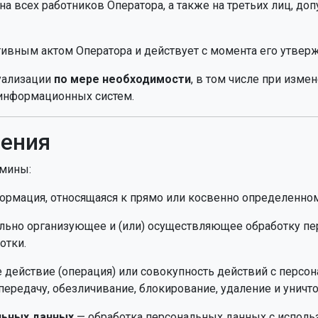
на всех работников Оператора, а также на третьих лиц, д
тивным актом Оператора и действует с момента его утвер
туализации
по мере необходимости
, в том числе при изме
информационных систем.
ления
рмины:
рмация, относящаяся к прямо или косвенно определенно
льно организующее и (или) осуществляющее обработку пе
отки.
действие (операция) или совокупность действий с персон
передачу, обезличивание, блокирование, удаление и уничт
льных данных
— обработка персональных данных с исполь